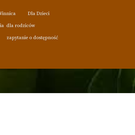
Winnica
Dla Dzieci
ia dla rodziców
zapytanie o dostępność