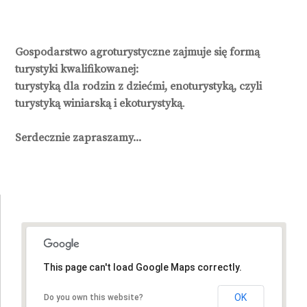
Gospodarstwo agroturystyczne zajmuje się formą
turystyki kwalifikowanej:
turystyką dla rodzin z dziećmi, enoturystyką, czyli
turystyką winiarską i ekoturystyką
.
Serdecznie zapraszamy...
This page can't load Google Maps correctly.
This page can't load Google Maps correctly.
OK
OK
Do you own this website?
Do you own this website?