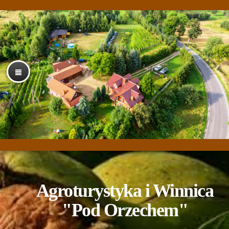
Agroturystyka i Winnica
"Pod Orzechem"