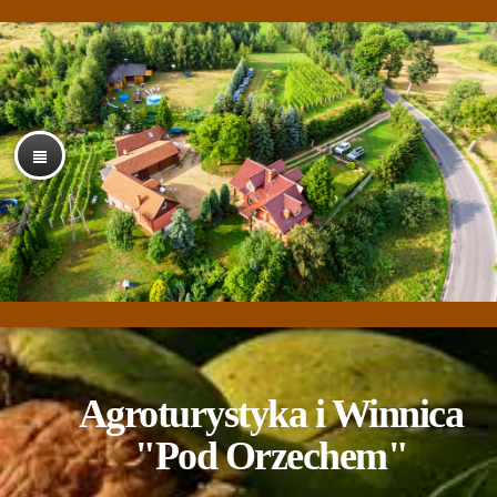
Agroturystyka i Winnica
"Pod Orzechem"