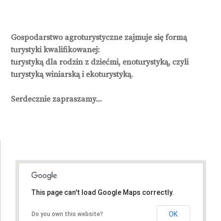
Gospodarstwo agroturystyczne zajmuje się formą
turystyki kwalifikowanej:
turystyką dla rodzin z dziećmi, enoturystyką, czyli
turystyką winiarską i ekoturystyką
.
Serdecznie zapraszamy...
This page can't load Google Maps correctly.
This page can't load Google Maps correctly.
OK
OK
Do you own this website?
Do you own this website?