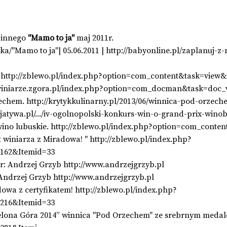
zinnego
"Mamo to ja"
maj 2011r.
ka/"Mamo to ja"| 05.06.2011 |
http://babyonline.pl/zaplanuj-z
h
http://zblewo.pl/index.php?option=com_content&task=view
winiarze.zgora.pl/index.php?option=com_docman&task=doc_
zechem.
http://krytykkulinarny.pl/2013/06/winnica-pod-orzech
jatywa.pl/.../iv-ogolnopolski-konkurs-win-o-grand-prix-wino
ino lubuskie.
http://zblewo.pl/index.php?option=com_conte
 winiarza z Miradowa! "
http://zblewo.pl/index.php?
162&Itemid=33
r: Andrzej Grzyb
http://www.andrzejgrzyb.pl
Andrzej Grzyb
http://www.andrzejgrzyb.pl
owa z certyfikatem!
http://zblewo.pl/index.php?
216&Itemid=33
lona Góra 2014” winnica "Pod Orzechem" ze srebrnym medale