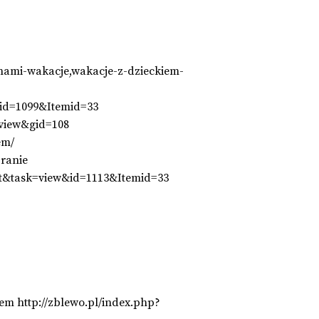
-nami-wakacje,wakacje-z-dzieckiem-
&id=1099&Itemid=33
view&gid=108
em/
branie
nt&task=view&id=1113&Itemid=33
m http://zblewo.pl/index.php?