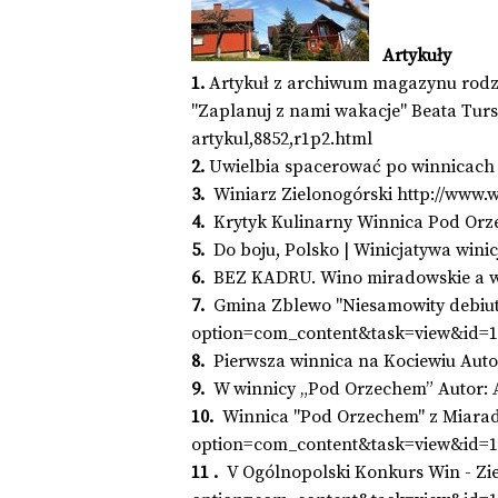
Artykuły
1.
Artykuł z archiwum magazynu rod
"Zaplanuj z nami wakacje" Beata Turs
artykul,8852,r1p2.html
2.
Uwielbia spacerować po winnicac
3.
Winiarz Zielonogórski
http://www.
4.
Krytyk Kulinarny Winnica Pod Or
5.
Do boju, Polsko | Winicjatywa winic
6.
BEZ KADRU. Wino miradowskie a w
7.
Gmina Zblewo "Niesamowity debiut
option=com_content&task=view&id=1
8.
Pierwsza winnica na Kociewiu Auto
9.
W winnicy „Pod Orzechem” Autor: 
10.
Winnica "Pod Orzechem" z Miarad
option=com_content&task=view&id=1
11 .
V Ogólnopolski Konkurs Win - Zie