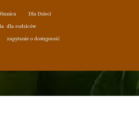
Winnica
Dla Dzieci
ia dla rodziców
zapytanie o dostępność